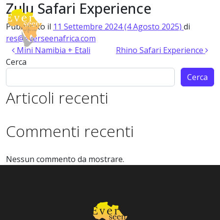
Zulu Safari Experience
Vai al contenuto
Pubblicato il
11 Settembre 2024
(4 Agosto 2025)
di
Navigazione principale
res@everseenafrica.com
Navigazione articoli
Mini Namibia + Etali
Rhino Safari Experience
Cerca
Cerca
Articoli recenti
Commenti recenti
Nessun commento da mostrare.