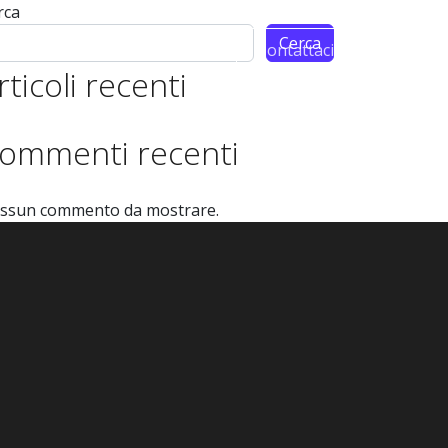
rca
Cerca
m
Partnership
Contattaci
rticoli recenti
ommenti recenti
ssun commento da mostrare.