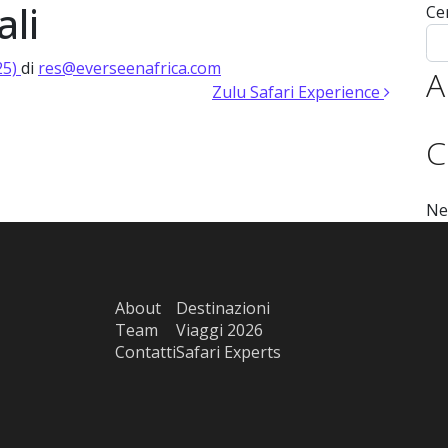
ali
Ce
 Expert
Experiences 2026
Experiences 2027
Destinazioni
Tea
25)
di
res@everseenafrica.com
A
Zulu Safari Experience
C
Ne
About
Destinazioni
Team
Viaggi 2026
Contatti
Safari Experts