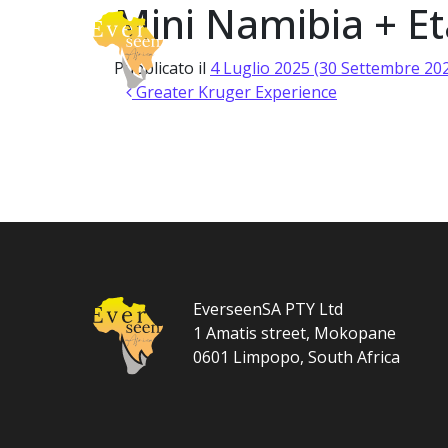
Mini Namibia + Et
Vai al contenuto
About
Safari
Navigazione principale
Pubblicato il
4 Luglio 2025
(30 Settembre 20
Navigazione articoli
Greater Kruger Experience
EverseenSA PTY Ltd
1 Amatis street, Mokopane
0601 Limpopo, South Africa