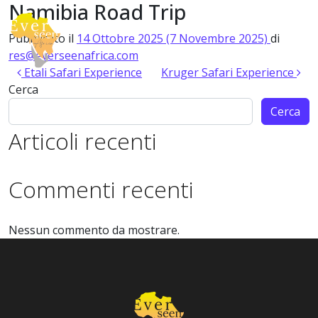
Namibia Road Trip
Vai al contenuto
Pubblicato il
14 Ottobre 2025
(7 Novembre 2025)
di
Navigazione principale
res@everseenafrica.com
Navigazione articoli
Etali Safari Experience
Kruger Safari Experience
Cerca
Cerca
Articoli recenti
Commenti recenti
Nessun commento da mostrare.