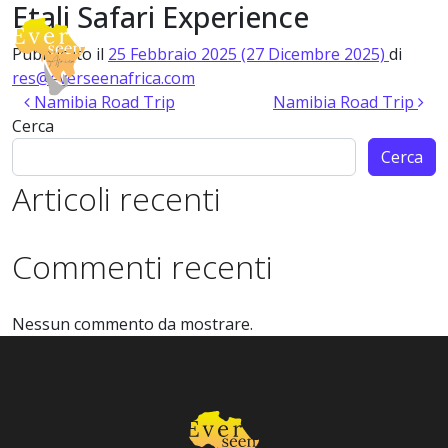
Etali Safari Experience
Vai al contenuto
Pubblicato il
25 Febbraio 2025
(27 Dicembre 2025)
di
Navigazione principale
res@everseenafrica.com
Navigazione articoli
Namibia Road Trip
Namibia Road Trip
Cerca
Cerca
Articoli recenti
Commenti recenti
Nessun commento da mostrare.