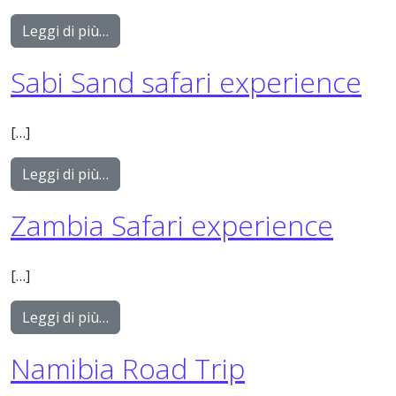
from Elephant safari Experience
Leggi di più…
Sabi Sand safari experience
[…]
from Sabi Sand safari experience
Leggi di più…
Zambia Safari experience
[…]
from Zambia Safari experience
Leggi di più…
Namibia Road Trip