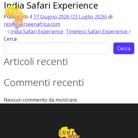
India Safari Experience
Vai al contenuto
Pubblicato il
17 Giugno 2026
(23 Luglio 2026)
di
Navigazione principale
res@everseenafrica.com
Navigazione articoli
India Safari Experience
Timeless Safari Experience
Cerca
Cerca
Articoli recenti
Commenti recenti
Nessun commento da mostrare.