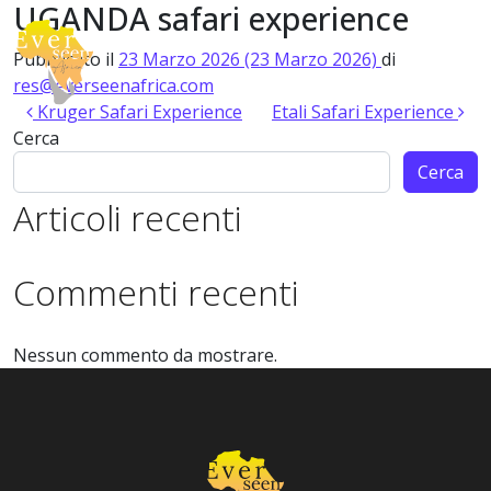
UGANDA safari experience
Vai al contenuto
Pubblicato il
23 Marzo 2026
(23 Marzo 2026)
di
Navigazione principale
res@everseenafrica.com
Navigazione articoli
Kruger Safari Experience
Etali Safari Experience
Cerca
Cerca
Articoli recenti
Commenti recenti
Nessun commento da mostrare.