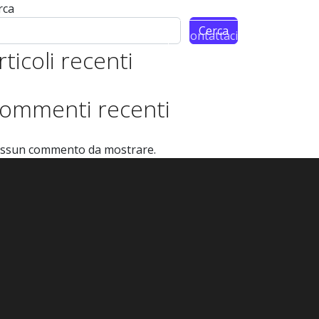
rca
Cerca
m
Partnership
Contattaci
rticoli recenti
ommenti recenti
ssun commento da mostrare.