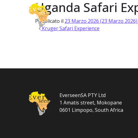
Uganda Safari Ex
Vai al contenuto
About
Safari
Navigazione principale
Pubblicato il
23 Marzo 2026
(23 Marzo 2026
Navigazione articoli
Kruger Safari Experience
EverseenSA PTY Ltd
1 Amatis street, Mokopane
0601 Limpopo, South Africa