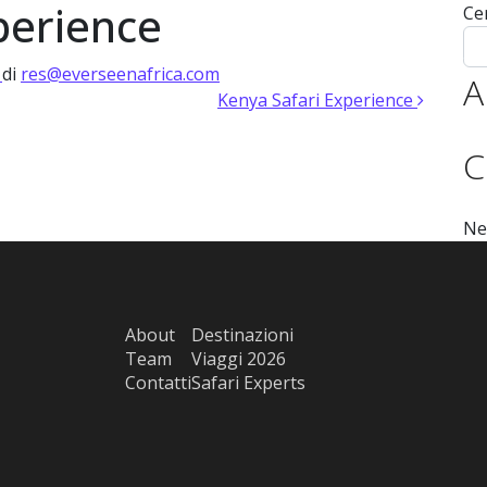
perience
Ce
 Expert
Experiences 2026
Experiences 2027
Destinazioni
Tea
)
di
res@everseenafrica.com
A
Kenya Safari Experience
C
Ne
About
Destinazioni
Team
Viaggi 2026
Contatti
Safari Experts