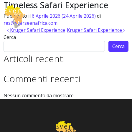
Timeless Safari Experience
Vai al contenuto
Pubblicato il
6 Aprile 2026
(24 Aprile 2026)
di
Navigazione principale
res@everseenafrica.com
Navigazione articoli
Kruger Safari Experience
Kruger Safari Experience
Cerca
Cerca
Articoli recenti
Commenti recenti
Nessun commento da mostrare.