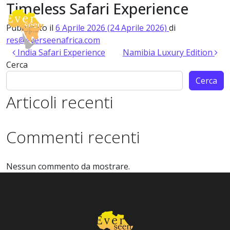
Timeless Safari Experience
Vai al contenuto
Pubblicato il
6 Aprile 2026
(24 Aprile 2026)
di
Navigazione principale
res@everseenafrica.com
Navigazione articoli
India Safari Experience
Namibia Luxury Edition
Cerca
Cerca
Articoli recenti
Commenti recenti
Nessun commento da mostrare.