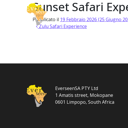
Sunset Safari Exp
Vai al contenuto
About
Safari
Navigazione principale
Pubblicato il
19 Febbraio 2026
(25 Giugno 2
Navigazione articoli
Zulu Safari Experience
EverseenSA PTY Ltd
1 Amatis street, Mokopane
0601 Limpopo, South Africa