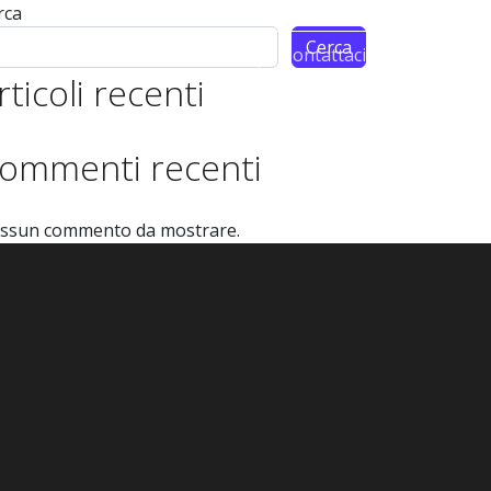
rca
Cerca
m
Partnership
Contattaci
rticoli recenti
ommenti recenti
ssun commento da mostrare.