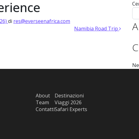
erience
Ce
 Expert
Experiences 2026
Experiences 2027
Destinazioni
Tea
026)
di
res@everseenafrica.com
A
Namibia Road Trip
C
Ne
About
Destinazioni
Team
Viaggi 2026
Contatti
Safari Experts