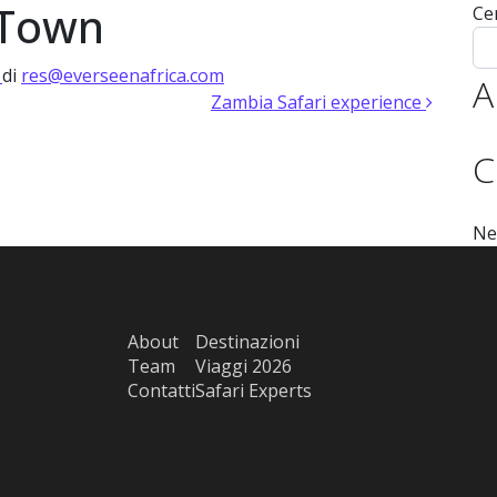
 Town
Ce
 Expert
Experiences 2026
Experiences 2027
Destinazioni
Tea
)
di
res@everseenafrica.com
A
Zambia Safari experience
C
Ne
About
Destinazioni
Team
Viaggi 2026
Contatti
Safari Experts