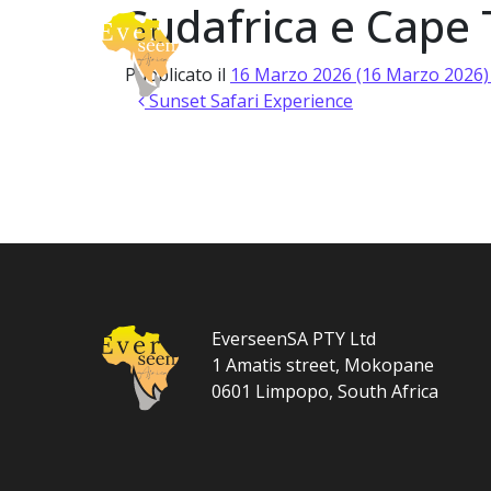
Sudafrica e Cape
Vai al contenuto
About
Safari
Navigazione principale
Pubblicato il
16 Marzo 2026
(16 Marzo 2026
Navigazione articoli
Sunset Safari Experience
EverseenSA PTY Ltd
1 Amatis street, Mokopane
0601 Limpopo, South Africa