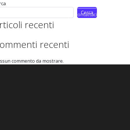
rca
Cerca
m
Partnership
Contattaci
rticoli recenti
ommenti recenti
ssun commento da mostrare.