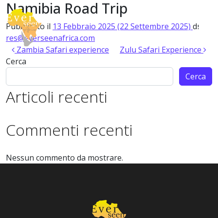
Namibia Road Trip
Vai al contenuto
Pubblicato il
13 Febbraio 2025
(22 Settembre 2025)
di
Navigazione principale
res@everseenafrica.com
Navigazione articoli
Zambia Safari experience
Zulu Safari Experience
Cerca
Cerca
Articoli recenti
Commenti recenti
Nessun commento da mostrare.