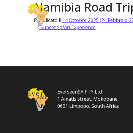
Namibia Road Tri
Vai al contenuto
About
Safari
Navigazione principale
Pubblicato il
14 Ottobre 2025
(24 Febbraio 2
Navigazione articoli
Sunset Safari Experience
EverseenSA PTY Ltd
1 Amatis street, Mokopane
0601 Limpopo, South Africa