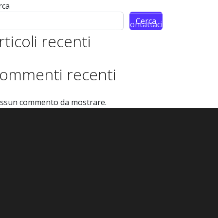
rca
Cerca
m
Partnership
Contattaci
rticoli recenti
ommenti recenti
ssun commento da mostrare.