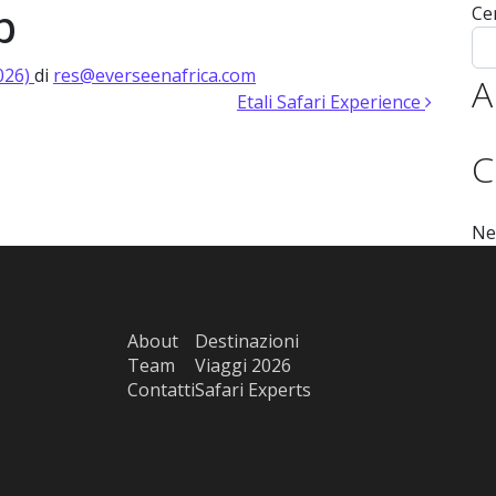
p
Ce
 Expert
Experiences 2026
Experiences 2027
Destinazioni
Tea
026)
di
res@everseenafrica.com
A
Etali Safari Experience
C
Ne
About
Destinazioni
Team
Viaggi 2026
Contatti
Safari Experts