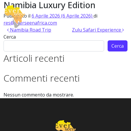
Namibia Luxury Edition
Vai al contenuto
Pubblicato il
6 Aprile 2026
(6 Aprile 2026)
di
Navigazione principale
res@everseenafrica.com
Navigazione articoli
Namibia Road Trip
Zulu Safari Experience
Cerca
Cerca
Articoli recenti
Commenti recenti
Nessun commento da mostrare.