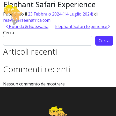
Elephant Safari Experience
Vai al contenuto
Pubblicato il
23 Febbraio 2024
(14 Luglio 2024)
di
Navigazione principale
res@everseenafrica.com
Navigazione articoli
Rwanda & Botswana
Elephant Safari Experience
Cerca
Cerca
Articoli recenti
Commenti recenti
Nessun commento da mostrare.